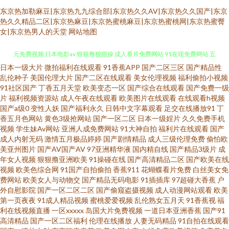
东京热加勒麻豆|东京热九九综合部|东京热久久AV|东京热久久国产|东京
热久久精品二区|东京热麻豆|东京热蜜桃麻豆|东京热蜜桃网|东京热蜜臀
女|东京热男人的天堂
网站地图
日本一级大片
微拍福利在线观看
91香蕉APP
国产二区三区
国产精品性
日韩色网wy 国内自产自拍AV 午夜视频97 内射内射网页 福利电影偶偶 91次
乱伦种子
美国伦理大片
国产二区在线观看
美女伦理视频
福利偷拍小视频
91社区国产
丁香五月天堂
欧美变态一区
国产综合在线观看
国产免费一级
元免费视频 日本电影av 狠狠撸狠狠操 成人看片免费网站 91在现免费网站 五
片
福利视频资源站
成人午夜在线观看
欧美图片在线观看
在线观看h视频
国产a级0
变性人妖
国产福利永久
日韩中文字幕观看
足交在线播放91
丁
香五月色网站
黄色3级抢网站
国产一区二区
日本一级婬片
久久免费手机
月丁香大香蕉 蜜桃91精品 成人永久 超碰日日夜夜 91观看在线视频 三级网站
视频
学生妹Av网站
亚洲人成免费网站
91大神自拍
福利片在线观看
国产
成人内射无码
激情五月极品婷婷
国产剧情精品
成人三级伦理免费
偷怕欧
高清无码 久草久草香蕉在线 豆花传媒91 91福利院 日本浮力影院 狠狠干2025
美亚州图片
国产AV国产AV
97亚洲精华液
国内精自线
国产精品3级片
成
年女人视频
狠狠撸亚洲欧美
91操碰在线
国产高清精品二区
国产欧美在线
视频
欧美色综合网
91国产自拍偷拍
香蕉911
花蝴蝶看片免费
白丝美女免
俺去也色洛洛 欧美另类人与兽 国内精品第五页 91影院在线 婷婷午夜剧场 日
费网站
欧美女人与动物交
国产精品无码电影
91插插库
97超碰大香蕉
户
外自慰影院
国产一区二区二区
国产偷窥盗摄视频
成人动漫网站观看
欧美
韩激情影院 午夜男女操操视频 日韩精品色综欧美 激情另类综合av wwwh片
第一页夜夜
91成人精品视频
蜜桃爱爱视频
乱伦熟女五月天
91香蕉视
福
利在线视频直播
一区xxxxx
岛国大片免费视频
一道日本亚洲香蕉
国产91
高清精品
国产一区二区福利
伦理在线播放
人妻无码精品
91自拍在线观看
伊人成人999 日韩免费a 久久草超碰 操碰公开视频 足交网址 日韩特黄 黄页av