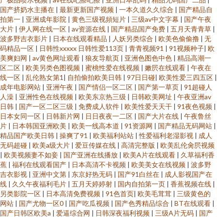
国产挤奶水主播在
|
最新更新国产视频
|
一本久道久久综合
|
国产精品自
拍第一
|
亚洲成年影院
|
黄色三级视頻短片
|
三级av中文字幕
|
国产午夜
大片
|
伊人网在线一区
|
av资源在线
|
国产精品国产免费
|
五月天青青草
|
波多野吉衣影片
|
日本在线观看精品
|
人妖另类综合
|
欧美色偷偷撸
|
无
码精品一区
|
日韩性xxxxx 日韩性爱113页
|
青青视频91
|
91视频种子
|
欧
美爽妇网
|
av黄色网址观看
|
狼友导航页
|
亚洲色图色中色
|
精品高潮一
区二区
|
欧美另类色图视频
|
蜜桃性爱在线视频
|
嫩屄在线观看
|
午夜在
线一区
|
乱伦熟女第1
|
自拍偷拍欧美日韩
|
97日日碰
|
欧美性爱三四五区
|
成年电影网站
|
亚洲午夜
|
国产情侣一区二区
|
国产第一草页
|
91超碰人
人澡
|
亚洲性色在线视频
|
欧美东京热三级
|
日韩欧美网址
|
午夜亚洲av
日韩
|
国产一区二区三级
|
免费成人软件
|
欧美性爱天天干
|
91夜色视频
|
日本女同一区
|
日韩新片网
|
日日夜夜一二区
|
国产大片在线
|
午夜鲁丝
片
|
日本韩国亚洲欧美
|
欧美一线高本道
|
91资源网
|
国产精品无码网站
|
精品国产欧美日韩
|
操爽了91
|
欧美福利站站
|
性爱福利老湿影视
|
成人
无码超碰
|
欧美a级大片
|
爱豆传媒在线
|
高清完整版
|
欧美乱伦肏屄视频
|
欧美视频妻不如妾
|
国产亚洲在线播放
|
欧美A片在线观看
|
久草福利香
蕉
|
福利在线观看国产
|
日本高清不卡视频
|
欧美美女在线视频
|
波多野
吉衣影视
|
亚洲中文第
|
东京好热无码
|
国产91白丝在
|
成人影视国产在
线
|
久久午夜福利毛片
|
五月天婷婷射
|
国内自拍第一页
|
香蕉视频在线
|
另类影院一区
|
日本高清免费视频
|
91色首页
|
欧美毛茸茸
|
三级黄色的
网站
|
国产尤物一区0
|
国产吃瓜视频
|
国产色秀精品综合
|
BT在线观看
|
国产日韩区欧美a
|
爱逼综合网
|
日韩深夜福利视频
|
三级A片无码
|
国产