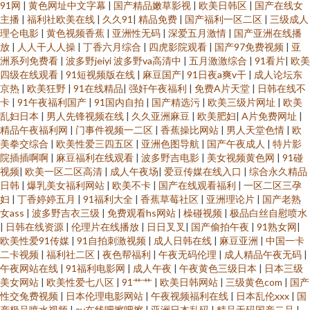
91网
|
黄色网址中文字幕
|
国产精品嫩草影视
|
欧美日韩区
|
国产在线女
主播
|
福利社欧美在线
|
久久91
|
精品免费
|
国产福利一区二区
|
三级成人
理仑电影
|
黄色视频香蕉
|
亚洲性无码
|
深爱五月激情
|
国产亚洲在线播
放
|
人人干人人操
|
丁香六月综合
|
四虎影院观看
|
国产97免费视频
|
亚
洲系列免费看
|
波多野jeiyi 波多野va高清中
|
五月激激综合
|
91看片
|
欧美
四级在线观看
|
91短视频版在线
|
麻豆国产
|
91日夜a爽v干
|
成人论坛东
京热
|
欧美狂野
|
91在线精品
|
强奸午夜福利
|
免费A片天堂
|
日韩在线不
卡
|
91午夜福利国产
|
91国内自拍
|
国产精选污
|
欧美三级片网址
|
欧美
乱妇日本
|
男人先锋视频在线
|
久久亚洲麻豆
|
欧美肥妇
|
A片免费网址
|
精品午夜福利网
|
门事件视频一二区
|
香蕉操比网站
|
男人天堂色情
|
欧
美拳交综合
|
欧美性爱三四五区
|
亚洲色图导航
|
国产午夜成人
|
特片影
院插插啊啊
|
麻豆福利在线观看
|
波多野吉电影
|
美女视频黄色网
|
91碰
视频
|
欧美一区二区高清
|
成人午夜场
|
爱豆传媒在线入口
|
综合永久精品
日韩
|
爆乳美女福利网站
|
欧美不卡
|
国产在线观看福利
|
一区二区三孕
妇
|
丁香婷婷五月
|
91福利大全
|
香蕉草莓社区
|
亚洲理论片
|
国产老熟
女ass
|
波多野吉衣三级
|
免费观看hs网站
|
橾碰视频
|
极品白丝自慰喷水
|
日韩在线资源
|
伦理片在线播放
|
日日叉叉
|
国产偷拍午夜
|
91熟女网
|
欧美性爱91传媒
|
91自拍刺激视频
|
成人日韩在线
|
麻豆亚洲
|
中国一卡
二卡视频
|
福利社二区
|
夜色帮福利
|
午夜无码伦理
|
成人精品午夜无码
|
午夜网站在线
|
91福利电影网
|
成人午夜
|
午夜黄色三级日本
|
日本三级
美女网站
|
欧美性爱七八区
|
91艹艹
|
欧美日韩网站
|
三级黄色com
|
国产
性交兔费视频
|
日本伦理电影网站
|
午夜视频福利在线
|
日本乱伦xxx
|
国
产极品喷水视频
|
av在线吧擦吧擦
|
亚洲日本乱码
|
精品无码国产二品
|