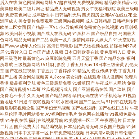
后入在线
黄色网址网站网址
97超在线视
免费视频网站
精品欧美精品v
欧
美操碰
欧美二级片网址
精品成人无码视频
男女午夜福利影院
欧美三级电
影
免费黄色网址
成年版快手
日韩福利无码
四虎四房
亚洲AV在线豆花
亚
洲区成人
美女黄片免费观看
三级网站视频网
成人日韩精品
日韩福利专区
欧美二区女同
国产精品一区91
小x导航福利
免费黄色在线视频
91原创视
频
欧美日韩小视频
国产成人在线无码
91黑料不
国产极品自拍
岛国最大
色网站
精品无码国产二品
欧美一及片
激情网婷婷
人妖大片
91天堂影视
国产www
成年人伦理片
高清日韩电影
国产尤物视频在线
超碰福利97视
屏
91看片入口
日本国产成人视频
日本日韩欧美在线
黄色资料入口
黄色
网三级毛片
最新黄色av
麻豆影院免费
五月天堂丁香
国产精品水多
福利
所导航
三级视频网站J
51福利影院
丁香五月天av
18日本三级全黄
乱伦天
堂
国产在线短视频
丁香五月丁香婷婷
91精品又
爱豆传媒下载
丁香九月
国产主播
美女网站视频黄
A片com
美女福利在线观看
狼人激情网
伦理片
香港
极品福利导航
黄色三级最新免费
91嫩草国产
午夜成年人网站
免费
国产高清视频
91草莓
丝瓜视频污成人
国产亚洲视品在线
国产玖玖
国产
免费毛不卡片
久久无码
国产精品网络
孕妇无码在线
91手机论坛
91视频
新地址
91日逼
午夜啪视频
91啪水蜜桃网
国产二区无码
91日韩在线观看
西瓜影院视频全集
国产孕妇无码视频
国产在线福利
国产在线日皮片
午夜
神马伦理
毛片网站美女
AV福利激情毛片
黄色网在线播放
91视频免费在
线
91午夜在线
福利在线视频导航
欧美喷潮一区二区
午夜理论片
日本第
二片区
国产免费大片
精品呦视频
日本乱伦高清无码
深夜国产视频
91刺
激视频
日本中文字幕一区
日韩免费精品视频
日本高清v
欧美日韩伦理午
夜
91碰超免费
亚洲色图网站
精品欧美
成人AV在线观看
日本a级在线
干