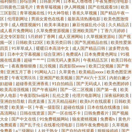
福利偷拍
|
婷综合网
|
日韩新片网
|
日本私人噜噜噜
|
午夜免费伦理电影
|
日韩黄色三级毛片
|
青青草莓视频
|
伊人网视频
|
国产在线观看18
|
欧美
三区影院
|
青草视频在线
|
91大神导航
|
香蕉久草视频
|
国产精品午夜一
区
|
伦理剧网址
|
男插女黄色在线看
|
最新高清热播电影
|
欧美色图激情
文学
|
成人榴莲视频91
|
欧美丰满老妇
|
麻豆传媒乱伦小说
|
久久精品店
|
成人看片免费网站
|
久草免费资源视频
|
亚洲欧美国产
|
丁香六月婷婷
|
足交专区影院
|
5月婷婷丁香网
|
成人亚洲网站
|
久草视频资源站
|
国产视
频一区
|
日韩欧美123区
|
欧美另类日韩
|
国产乳摇精品在线
|
欧美性爱第
四页
|
91草草成人
|
暖暖日本高清中文
|
成人国产精品日韩
|
波多野吉电
影
|
日本中文字幕视频
|
综合亚洲5
|
免费观A
|
日本免费黄色网址
|
91视
频在线直播
|
超碰艹艹艹
|
日韩无码人妻系列
|
午夜精品五区
|
欧美日韩在
线一
|
夜夜撸狠狠撸
|
乱洤视频
|
四虎影院www
|
欧美囗交视频
|
国产青
青
|
亚洲五月丁香
|
91网站入口
|
久草黄色
|
欧美精品xxxx
|
欧美色图亚洲
性爱
|
午夜宅男玖玖
|
亚洲国产欧美视频
|
国产AV六十五区
|
内射白嫩少
妇超碰
|
超碰香蕉亚洲香蕉
|
91自拍精品
|
国产无码成人
|
欧美色图婷婷
|
欧美高清强视频
|
国产午夜福利
|
国产一区二区视频
|
国产第一夜
|
欧美
伊人电影
|
午夜影院Se福利
|
乱伦之爱
|
伦理片电影网址
|
深夜福利欧美
|
亚洲自拍导航
|
四虎直播
|
五月天精品福利
|
欧美h片在线观看
|
日韩欧美
牲爱
|
欧美第一区
|
午夜一级影院
|
超碰在线操
|
日本在线在线播放
|
BB
高清网站
|
日韩在线资源
|
国产一区在线不卡
|
日韩免费看片
|
国产视频
大全
|
国产中文在线
|
91免费视频网站
|
狼友蜜桃视频
|
免费看h
|
黄色片
免费观看
|
国产乱子伦
|
在线看伦理电影
|
日韩午夜免费电影
|
久草视频
免费看
|
a三级网站
|
人妖干熟女
|
国产自拍在线观看
|
狠狠操婷婷
|
国产