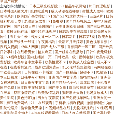
草国产熟女
主站蜘蛛池模板：
日本三级光棍影院
|
91精品午夜网站
|
韩日伦理电影
|
日本韩国A级大片
|
乱伦吃瓜网
|
成人动漫在线播放
|
蜜桃成人黑料
|
欧美
喷潮系列
|
欧美国产拳交喷奶
|
91国产区
|
91丝袜诱惑一
|
三级A片
|
日韩
福利电影天堂
|
老湿影院试看
|
91免费观
|
国产精品视频二
|
星空无限传
媒官网
|
国产91成人在
|
操碰国产
|
另类亚洲欧美日韩
|
国产三级在线观
看
|
超碰无码在线
|
超碰91在线视屏
|
日韩欧美在线高清
|
影音先锋女同
同性
|
五月天性爱
|
男操女逼一区二区
|
日韩新片
|
日韩第8页
|
欧美自拍
视频
|
国产馒头一线逼
|
午夜黄福利
|
最新五月天婷婷
|
黄色视频香蕉
|
午
夜后入视频
|
成年人网页
|
国产成人v三级
|
香蕉国产一区二区
|
国产欧美
日韩孕妇
|
在线看男女
|
精东麻豆
|
国产丝袜在线播放
|
日韩午夜无码影
视
|
91福利影院
|
国内主播第一页
|
日韩欧美一级
|
福利电影
|
欧美午夜免
费影院
|
欧美综合中文字幕
|
欧美性爱不卡
|
欧美成人综合图
|
成人不卡
在线
|
在线看操逼91
|
最新欧洲免费av
|
乱又伦精品短视频
|
污网站在线
|
年欧美三级片
|
日韩在线不卡播放
|
国产一区精品
|
超碰不卡
|
91插逼
|
日
本三级按摩
|
日韩午夜小视频
|
亚洲国产中文字幕
|
偷拍网极品
|
亚洲美
女福利在线
|
日日夜夜中文字幕
|
国产精品伦子伦
|
四虎四虎
|
手机看片
国产免费
|
日本欧美在线观看
|
国产美女操
|
爆白浆最新章节
|
日本韩国
在线看
|
都市激情婷婷
|
欧美激情乱妇
|
狠狠噜天天噜
|
无码播放成人
|
欧
美性影院
|
黄色污啪啪
|
男女午夜影院
|
国产免费视频网站
|
亚洲女同一
区
|
麻豆免费网站
|
91艹在线观看
|
手机看片福利视频
|
激情福利社
|
如如
影院伦理片
|
偷偷撸天天操
|
91视频精品在线
|
尤物福利影院
|
97影视网
|
午夜影院男女动态
|
A片在线观看网站
|
日本人妖在线观看
|
国产孕妇无