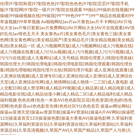
伦理|97影院秋霞|97影院色色|97影院色色色|97影院涩涩|97影院手机
版|97影院网|97影院一级片|97影院在线观看
99操比|99操的在线视频|99
操碰|99操碰视频在线|99操我|99艹99色|99艹艹|99艹精品在线观看8|99
草逼视频|99草草视频
Av啪啪网站|av片av片黄色|av片不卡网站|AV片地
址大全|av片每日更新|av片免费网站|AV片网站大全|AV片在线观看|AV强
奸乱伦|av情色五月天
美女黄色a片|美女黄色毛片|美女黄色三级|美女黄
色网|美女黄色网址|美女精品国产|美女精品毛片|美女精品视频|美女精品
私拍|美女精品一区
成人污视频网页版|成人污视频网站|成人污视频在线|
成人污视频在线看|成人污污Uu视频|成人污污视频|成人污污污视频|成人
污污污在线观|成人无毒网址|成人无号精品
韩国伦理爱人|韩国伦理表妹|
韩国伦理大片|韩国伦理电影|韩国伦理电影院|韩国伦理观看|韩国伦理合
集|韩国伦理啪啪|韩国伦理片出轨|韩国伦理片电影
成人亚洲在线观看|成
人亚洲在线视频|成人亚洲专区|成人亚洲自拍|成人亚洲综|成人亚洲综合
天堂|成人亚洲综合性网|成人艳情网站|成人艳情一二三区|成人夜电影
成
人交配日韩|成人禁淫网|成人精品99视频|成人精品第|成人精品电影|成人
精品电影在线|成人精品动漫小舞|成人精品二区|成人精品福利|成人精品
福利视频
色色先锋|色色一本道AV|色色影院豆花|色色资源|色色婷|色色
淫网|色色影音av|色色影音先锋|色色社区91|色色首页
操逼av网址网站|
操逼av亚洲天堂|操逼av资源导航|操逼AV资源站|操逼A片AV网站|操逼吧
123|操逼逼首页123|操逼操色图|操逼大香蕉AV|操逼电影网
久草福利资
源网站|久草福利资源在玷|久草福利资源在线|久草福利资源站|久草福利
资源总站|久草高清视频|久草国产AV|久草国产精品|久草国产人与兽|久