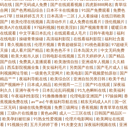
码在线
|
国产无码成人免费
|
国产在线观看视频
|
四虎新888网名
|
青草综
合网
|
国产色秀精品综合
|
日本不卡在线播放
|
91国产免费观看
|
免费色
av17草
|
丝袜婷婷五月天
|
日本高清一二区
|
人人看操碰
|
在线日韩欧美
国产
|
欧美伦理在线视频
|
高清动作片
|
成人免费在线看片
|
强伦视频片
|
欧美A片在线观看
|
97福利视频
|
性欧美淫妇
|
国产视频青青草
|
暖暖日本
在线观看
|
中文字幕日本乱伦
|
在线观看成人毛片
|
日韩午夜电影
|
福利
在线电影
|
操碰青青操碰
|
高清福利影院
|
在线看福利影院
|
福利社含羞
草
|
青久视频在线
|
伦理片视频
|
青青超碰探花
|
91桃色最新版
|
97超碰天
天操
|
成人看片国产精品
|
欧美色色不卡
|
日本岛国大片
|
中文无码免费
视频
|
欧美大粗吊人妖
|
日韩电影在线视频
|
五月天婷婷伊人
|
国产精品
国产自线
|
免费真人直播观看
|
欧美激情自拍
|
亚洲成年人视频
|
久久精
品
|
西瓜影院视频全集
|
美女福利毛片
|
另类国产在线
|
国产毛片成人
|
福
利视频网址导航
|
一级黄色天堂网片
|
欧美电影
|
国产视频爱拍原创
|
国产
精品艹艹
|
夜福利导航在线
|
欧美综合区
|
亚洲自拍另类日韩
|
欧美干色
|
国产视频种子
|
日本成人精品
|
欧州视而一二三
|
国产91在线观
|
深夜福
利久久
|
亚洲午夜牛牛
|
日本乱论乱码视频
|
91九色蝌蚪在线
|
欧美福利
影视
|
午夜福利性影院
|
91撸撸撸撸射
|
伦理电影亚洲国产
|
97操操网
|
香
蕉视频免费在线
|
av艹av
|
午夜福利导航在线
|
精东无码成人A片
|
国一区
二区无码
|
操碰在线免费视频
|
免费三级网址
|
香蕉视频
|
青青草草在线视
频
|
三级h片在线播放
|
黄色ab网
|
成人一二三区在线
|
日韩国产精品区一
|
欧美孕妇被狂操
|
91熟女性爱视频
|
伦理片电影网站
|
欧美网址在线观
看
|
91视频分类
|
五月天婷婷丁香
|
91夫妻交友
|
深夜福利视频在线
|
亚洲