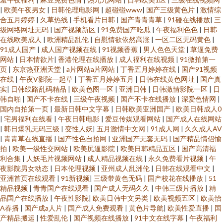
|
欧美午夜男女
|
日韩伦理电影网
|
超碰碰www
|
国产三级黄色片
|
激情综
合五月婷婷
|
久草热线
|
手机看片日韩
|
国产青青青草
|
91碰在线播放
|
三
级网络网址无码
|
国产视频新区
|
91免费国产吃瓜
|
午夜福利色色
|
日韩
在线欧美成人
|
欧洲精品乱伦
|
自慰情欲依然高涨
|
一区二区无码黄色
|
91成人国产
|
成人国产视频在线
|
91视频香蕉
|
男人色色天堂
|
草逼免费
网站
|
日本情欲片
|
香港伦理在线播放
|
成人福利在线视频
|
91微拍第一
页
|
东京热亚洲天堂
|
a片网站a片网站
|
丁香五月婷婷在线
|
国产91视频
在线
|
午夜V影院一起草
|
丁香五月婷婷五月
|
日韩在线黄色网址
|
国产真
实
|
日韩线路乱码精品
|
欧美色图一区
|
亚洲日韩
|
日韩激情影院一区
|
日
韩自啪
|
国产不卡在线
|
三级午夜视频
|
国产不卡在线播放
|
深爱色情网
|
国内自拍第一页
|
最新日韩中文字幕
|
日韩欧美亚洲国产
|
欧美日韩成人0
|
宅男福利在线看
|
午夜日韩电影
|
爱豆传媒观看网站
|
国产成人在线网站
|
韩日爆乳无码三级
|
变性人妖
|
五月激情中文网
|
91成人网
|
久久成人AV
|
青青草在线直播
|
国产性色自拍网
|
亚洲国产无套无码
|
国产精品情侣愉
拍
|
欧美一级性交网站
|
欧美尻逼影院
|
欧美日韩精品五区
|
国产高清福
利合集
|
人妖毛片视频网站
|
成人精品视频在线
|
永久免费看片视频
|
午
夜影院男女动态
|
日本伦理视频
|
亚州成人乱洲伦
|
日韩在线观看中文
|
亚洲首页在线观看
|
91新视频
|
三级带黄色无码
|
国产校花在线播放
|
51
精品视频
|
青青国产在线观看
|
国产成人无码久久
|
中韩三级片播放
|
精
品国产在线播放
|
午夜性影院
|
欧美日韩中文另类
|
欧美视频五区
|
欧美怡
A春播
|
国产成a人片
|
国产成人免费观看
|
黄色片导航
|
欧美性爱直播
|
国
产精品搬运
|
性爱乱伦
|
国产视频在线播放
|
91中文在线字幕
|
午夜福利