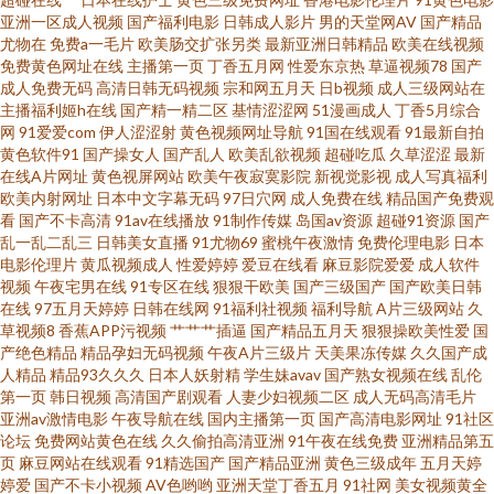
亚洲一区成人视频
国产福利电影
日韩成人影片
男的天堂网AV
国产精品
尤物在
免费a一毛片
欧美肠交扩张另类
最新亚洲日韩精品
欧美在线视频
懂的 波多野解衣 97色综合 91c在线 午夜深夜福利 五月天婷婷网站 少妇四虎
免费黄色网址在线
主播第一页
丁香五月网
性爱东京热
草逼视频78
国产
成人免费无码
高清日韩无码视频
宗和网五月天
日b视频
成人三级网站在
一线天 日韩电影第二页 欧美成人A片网 久草亲人网 国产精品精品久久 成人电
主播福利姬h在线
国产精一精二区
基情涩涩网
51漫画成人
丁香5月综合
网
91爱爱com
伊人涩涩射
黄色视频网址导航
91国在线观看
91最新自拍
黄色软件91
国产操女人
国产乱人
欧美乱欲视频
超碰吃瓜
久草涩涩
最新
影黄色亚洲 爱豆传媒成人电影 www欧色 97精频 91视频免费视频 伊人网操逼
在线A片网址
黄色视屏网站
欧美午夜寂寞影院
新视觉影视
成人写真福利
欧美内射网址
日本中文字幕无码
97日穴网
成人免费在线
精品国产免费观
片 五月激激综合网 日本综合无码 青青草视频国产 男人天堂社区 国产丝袜足
看
国产不卡高清
91av在线播放
91制作传媒
岛国av资源
超碰91资源
国产
乱一乱二乱三
日韩美女直播
91尤物69
蜜桃午夜激情
免费伦理电影
日本
电影伦理片
黄瓜视频成人
性爱婷婷
爱豆在线看
麻豆影院爱爱
成人软件
交 含羞草影院成人 狠狠插资源网 91在线资源网 91蜜桃在线观看 尤物自拍成
视频
午夜宅男在线
91专区在线
狠狠干欧美
国产三级国产
国产欧美日韩
在线
97五月天婷婷
日韩在线网
91福利社视频
福利导航
A片三级网站
久
人 亚洲Av色情网占 天堂AV颜射 日韩黄视 大香蕉青草网 操素人妻 不卡综合11
草视频8
香蕉APP污视频
艹艹艹插逼
国产精品五月天
狠狠操欧美性爱
国
产绝色精品
精品孕妇无码视频
午夜A片三级片
天美果冻传媒
久久国产成
人精品
精品93久久久
日本人妖射精
学生妹avav
国产熟女视频在线
乱伦
AV操艹久艹 91视频 综合久欧洲 91撸大师 97色97 久久伊人网站 玖玖男人资
第一页
韩日视频
高清国产剧观看
人妻少妇视频二区
成人无码高清毛片
亚洲av激情电影
午夜导航在线
国内主播第一页
国产高清电影网址
91社区
源站 久草涩色色 海角熟女 岛国黄色 国产日日夜夜网站 国产精品偷综合 国产
论坛
免费网站黄色在线
久久偷拍高清亚洲
91午夜在线免费
亚洲精品第五
页
麻豆网站在线观看
91精选国产
国产精品亚洲
黄色三级成年
五月天婷
婷爱
国产不卡小视频
AV色哟哟
亚洲天堂丁香五月
91社网
美女视频黄全
11页 超碰人人爱人人做 肏屄欧美一区不卡 av成人资源 91破处在线观看 91网