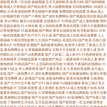
虎影视
欧美一区在线
操碰视频
五月天婷婷欧美
欧美大BB
国产福利啪啪
欧洲成人午夜精品
国产精品美乳
男人操蜜桃视频
无码射精网站
18成年人
一免费观看 操逼久久www 97超碰在线视 91经典三级 中文字幕剧情另类 亚洲
网站
日本高清电影网
男女啪啪午夜视频
免费电影在线观看
亚洲ab
成人
少妇视频导航
91国产小青蛙
国产成年免费网站
国产视频高清在线
精品香
蕉
求a片网址
麻豆tv在线观看
在线撸丝片
91草碰
国产成人激情视频
黑料
97在线 色呦呦中文字幕 东京热TV 四虎久热91 色色AV久久 玖玖热视频 另类
吃瓜精品偷拍
91大神合集
成人拍拍拍免费
香港伦理剧
日韩大片观看网址
日韩免费电影
91羞羞视频
国产网站
青草全福视在线
性导航影视AV
日本
色网 欧美精品第四页 另类性爱综合 激情另类综合 超碰97在线免费 97婷婷色
一级在线视频
国产好片浮力
91久操
国产精品成人在线
精品免费看
人人
看操碰
午夜伦理电影网
久久国自产拍精品
高清乱码0
国产欧美
日韩三级
黄色A片
伦理电影亚洲国产
福利姬黄色网址
欧美伊人影院
丁香成人五月
色网 91精品手机9 午夜寂寞福利 日韩精品视频网址 另类在线 韩国操逼片 超
花
黄色网网址女
久草视频最新网址
日韩大片在线看
久久亚洲人成
亚州
色图乱伦小说
国产va免费观看
国产人妖第二
成人影片h
91色婷婷瑟色
东
碰手机在线网址 欧美夜怕怕 久久精品日韩久久 黄色性情网站 东京热蜜桃网
京热狠狠草
日韩精品观看
91最新国产精品
一级黄色网
91色色人妻
都市
激情婷婷
91精品国产91
云涩福利在线导航
91视色
午夜福利在线网站
91
直播
91处女
伊人网青青草
国产又爽又黄又无
久草福利资源网
东方成人
WWW夜夜撸 91香蕉网 亚洲影院97 色偷偷影院 欧美日网站 精品日韩一 大香
在线
国产一级免费大片
成年免费视频网站
国产在线播放网站
亚洲日本视
频
淫淫网网
成人影视国产在线
深夜福利网址
欧美在线免费看
日夜夜欧
蕉A片 97视频91 91怕怕 在线伪娘AV 午夜AV电影福利 日韩色欧 欧美日韩成
美
国产大片中文字幕
国产片91
操久婷婷
91视频你懂得
黄色三级片毛片
免费电影片
日韩欧美爱爱
成人亚洲区
欧美性16
成人色情黄片在线
在线
观看亚洲精品
国产热综合
久草网视频在线看
午夜精品网影院
伦理片完整
人网站 久草人妻福利 国产视频一二三四 超碰在线操香蕉 97超碰视屏 尤物影
版
黄视网站在线播放
国产片自拍
国产在线91
AV亚洲网址
国产经典三级
在线
丁香婷婷五月综合
五月花亚洲综合
国产影院第一页
乱码欧美孕交
视 亚洲金典AA 熟女风骚福利导航 日韩αⅴ 免费看黄的网址 精品第一页 福利你
超碰在线艹
日本在线护士
黄色三级免费网址
香港电影伦理片
91黄色电影