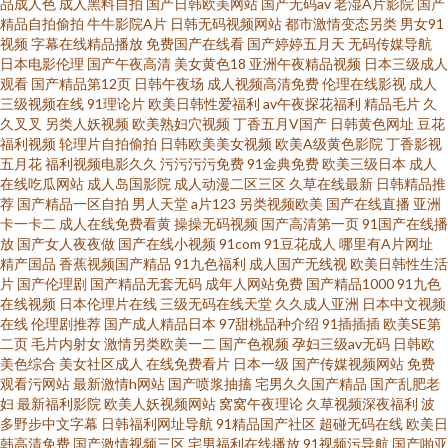
品成人色
成人黑料自拍
国产日韩欧美网站
国产无码av
老湿A片影院
国产
精品自拍偷拍
牛牛影院A片
日韩无码视频网站
都市激情变态另类
男女91
视频
字幕在线精品播放
免费国产在线看
国产婷婷五月天
无码传媒导航
性爱成人综合 日本少妇内射欧美 日韩久久AV网站 无码18禁 性福福利导航 亚
日本电影伦理
国产午夜高清
美女黄色18
亚洲午夜精品视频
日本三级成人
观看
国产精品第12页
日韩午夜场
成人视频高清免费
伦理在线影视
成人
洲夜夜情 伊人天天综合网 做爱91视频 成人AV蜜臀影院 国产91美女视频 精品
三级视频在线
91理论片
欧美日韩性爱福利
av午夜探花福利
精品毛片
久
久叉叉
另类人妖视频
欧美熟妇穴视频
丁香五月V国产
日韩黄色网址
豆花
福利视频
轮理片自拍偷拍
日韩欧美美女视频
欧美A级黄色影院
丁香影视
福利激情网 老湿影院色avv 三级片导航 深夜av软件快播 深夜福利网址 无码高
五月花
福利视频电影久久
污污污污免费
91金典免费
欧美三级日本
成人
在线吃瓜网站
成人岛国影院
成人动漫二区三区
久草在线最新
日韩精品推
清h网站 91c91 超碰福利电影
荐
国产精品一区自拍
男人天堂
a片123
另类视频欧美
国产在线直播
亚洲
卡一卡二
成人在线免费看黄
操操无码视频
国产高清第一页
91国产在线播
放
国产女人夜夜做
国产在线小视频
91com
91豆花成人
哪里有A片网址
精产国品
香蕉视频国产精品
91九色福利
成人国产无线视
欧美日韩性生活
片
国产伦理剧
国产精品无套无码
成年人网站免费
国产精品1000
91九色
在线视频
日本伦理片在线
三级无码在线天堂
久久成人亚洲
日本中文视频
在线
伦理剧推荐
国产成人精品日本
97甜桃品种介绍
91插插插
欧美SE第
二页
毛片内射女
激情另类欧美一二
国产色视频
孕妇三级av无码
日韩欧
美色综合
美女社区成人
在线免费看片
日本一级
国产传媒视频网站
免费
观看污网站
最新激情h网站
国产喷浆抽搐
宅男久久国产精品
国产乱肥老
妇
最新福利影院
欧美人妖视频网站
窝窝午夜理论
久草视频深夜福利
波
多野步中文字幕
日韩福利网址导航
91精品国产社区
超碰无码在线
欧美日
韩高清免费
国产激情视频三区
宅男福利在线播放
91视频污导航
国产啪亚