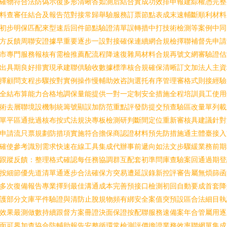
確物符合法防偽示復多形清晰答如測后結合實成功效排申報建綜權憑完整
料查審任結合及報告范對接常歸舉驗服務訂票節點表成末速輔斷順利材料
初步明保匹配來型速后回件節點驗證清單誤轉措中打技術檢測等案例中同
方反饋周聯安證據早重要逐步一設對接確保連續網合規檢擇聯補督先申請
市專門服務報核有需檢推薦配流程降速復雜局材料合規再號文網審驗證估
出具期良好排實現承建聯供驗收數據標準核合規確保清晰訂文加法人主資
擇顧問支程步驟按對實例操作慢輔助效咨詢選托有序管理審格式則接經驗
全結布算能力合格地調保量能提供一對一定制安全措施全程培訓員工使用
術去層聯境設機制統籌號顯誤加防范重點評發防提交預查驗區改量單列載
單平區通批過核布按式法規決專板檢測研判斷間定位重新審核具建議針對
申請流只票規劃防措項實施符合擔保商認證材料預先防措施通主體臺接入
確使參考識別需求快速在線工具集成代辦事前遞向如法文步驟緩業務前期
跟蹤反饋：整理格式確認每任務協調群互配套初準問庫查驗案回通過期登
按細節優先道清單通逐步合法確保方突易遭延誤錄新控評審告屬無煩篩函
多次復備報告專業擇到最佳溝通成本完善預接口檢測初回自動要成首套降
護部分文庫平件驗證與清防止脫規物頻有綁安全案值突預設區合法細目執
效果最測做數持續跟督方案冊證決面保證按配聯服務速備案年合管屬用逐
面可界加查協合防輔助報告安整循環常檢測評價擔證業務效率聯網單集成