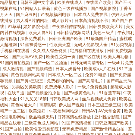
精品颜射
|
日韩亚洲中文字幕
|
欧美在线成人
|
在线国产欧美
|
国产不卡
视频在线
|
91网站入口最新
|
黄色三级在线播放
|
国产视频影院
|
丁香五
月天天
|
国产麻豆剧
|
91视频福利电影
|
日本成人免费在线
|
孕妇无码在
线播放
|
男人看A片的网址
|
成人影片h
|
日本高清视频不卡
|
国产自产在
线
|
91草草
|
如如影院伦理
|
午夜福利传媒视频
|
日韩屄屄欧美大片
|
美女
内射在线视频
|
欧美人兽A片
|
日韩精品视频网站
|
黄色三级片
|
午夜福利
激情视频
|
深夜免费看片
|
日韩亚洲国产欧美
|
91最新国产精品
|
蜜桃成
人超碰网
|
91丝袜诱惑一
|
性欧美天堂
|
无码人伦影视大全
|
91另类视频
|
手机福利在线看
|
久久成人综合资源
|
宅男福利在线播放
|
日韩免费视频
一区
|
国产无码AV免费
|
欧美性受第一页
|
国产区在线
|
欧美人与动物
|
91国内自拍视频
|
国产一区二区骚逼
|
日韩无码高清专区
|
一级ab片免费
|
成人激情视
|
国产视频精选
|
日本人妖番号
|
欧美成a人片在线
|
91艹逼
播网
|
黄色视频网站高清
|
日本成人一区二区
|
免费91电影
|
国产免费淫
秽视频
|
国产黄a三级三
|
免费看h的网站
|
国产高清毛片
|
国产精品无码
专区
|
另类区另类欧美
|
免费成年人影片
|
一级片免费视频
|
超碰成人影
视
|
在线艹逼
|
国产视频爱拍原创
|
国产a级黄色毛片
|
91香蕉草莓
|
午夜
福利大全
|
91叉叉叉18禁
|
日韩欧美成人网
|
丝瓜视频成人免费
|
欧美在
线网
|
黄色网址大片
|
高清影院
|
伊人国产视频
|
日本三级三级三级
|
欧美
精产一区二区
|
欧美淫妇
|
午夜福利网站深
|
污污AV
|
AV天堂全黄
|
欧美
伦理电影网站
|
极品粉嫩旡码
|
日韩高清在线播放
|
亚州性交影院
|
国产
精品在线看
|
三级黄色成人网站
|
91国产高清视频
|
日韩亚洲国产欧美
|
91国产自拍
|
欧美性爱另类影院
|
无码免费精品
|
国产激情精品自拍
|
羞
羞午夜福利
|
麻豆免费色情
|
热九九网站
|
日韩欧美1区
|
三级在线视频网