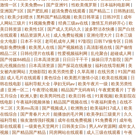
激情一区
|
天美免费mv
|
国产亚洲91
|
性欧美俄罗斯
|
日本福利电影网
|
亚洲国产1区
|
国产肥乱精
|
超清免费在线观看
|
国产精品二
|
日韩熟妇乱
伦
|
欧美少妇喷水
|
黑料国产精品视频
|
欧美日韩草逼
|
日韩39页
|
成年
人网站三级片
|
91视频免费看
|
经典三级av在线
|
激情五月婷婷开心
|
欧
美日韩资源
|
欧美性1区
|
国产成人无码久久
|
波多野洁衣快播
|
国产白丝
在线观看
|
精品资源男人社
|
成人免费短视频
|
亚洲伦理大片
|
日本三级
全大电影
|
日本不卡区
|
老司机成年人网
|
97影院
|
日韩TV狼专区
|
日韩
电影免费快播
|
欧美黑人在线
|
国产视频精选
|
高清影视在线
|
国产偷情
精品二区
|
日韩伦理片在线看
|
性爱视频福利网
|
乱伦聚合
|
超碰成人网
|
国产传媒86精品
|
日本高清资源
|
日日日干干干
|
操操日浮力影院
|
国产
乱伦视频自拍
|
日本高清资源
|
国产探花在线播放
|
福利在线导航网
|
美
女被内射网站
|
尤物影院
|
欧美另类性爱
|
久草高潮
|
在线另类
|
91国产精
选
|
成人毛片在线观看
|
黄色综合
|
欧美图片激情小说
|
欧美在线视频
|
日
韩在线电影
|
福利导航大全
|
孕妇无码av
|
欧美午夜片一级
|
欧美另类性
虐
|
亚洲一区二
|
午夜理论视频
|
精品国产无码有码
|
午夜窝窝看片
|
丁香
五月综合
|
欧洲人妻
|
欧美男同性恋
|
欧美日韩-线
|
91黄视频
|
欧美影院在
线电影
|
午夜福利视频体验
|
精品国产视频在线
|
午夜福利黄色
|
在线不
卡二区
|
天美mv高清
|
国产视频成人
|
欧洲熟女
|
欧美福利17成人
|
欧美
在线综合
|
国产青春片大片
|
能播放的毛片网
|
欧美孕妇三级黄片
|
久久
福利导航
|
狼友激情强奸视频
|
成年在线免费视频
|
91免费看片
|
成年电
影在线观看
|
一级黄色天堂网片
|
日韩美女日b
|
男人AV资源网
|
成年女人
视频
|
国产精品国产精品
|
同房网站在线观看
|
成人三级在线观看
|
午夜