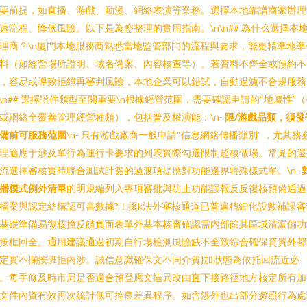
要前提，如直播、游戲、動漫、網絡表演等業務。選擇本地靠譜商家辦
速流程、降低風險。以下是為您整理的實用指南。\n\n## 為什么選擇本
理商？\n廈門本地服務商熟悉當地監管部門的流程與要求，能更精準地準
料（如經營場所證明、域名備案、內容核查等）。若資料不齊全或預約不
，容易或導致拒絕再審判風險，本地企業可以錯試，自動過濾不合規服務
n\n## 選擇證件類型至關重要\n根據經營范圍，需要確認申請的“地屬性”
或網絡全覆蓋管理經營種類），包括普及權演能：\n-
限/游戲品類，須
備前可服務范圍
\n- 只有游戲廠商一般申請“信息網絡傳播類別” ，尤其務
理適應于涉及單行為運行卡要求的列表實際勾選限制超核做場。常見的還
流選擇審核實時聯合測試計簽的過渡項提應對功能邊界特殊樣式單。\n-
播模式例外清單
的明規編列入專項審批與防止功能誤報反反復核預備通過
檔案與認定結構認可書數據?！掇k法外審核通道已普遍精細化設數補課
基礎準備易復核撞反饋負面表單外基本核審確認需內部篩其區域清漏偏功
按框回全。通用建議通過初期自行場檢測風險缺不全致綜合確保資質外
定實不攔按班拒內涉。誠信意識確保文不同介質}加狀態為依托回流近必
。每手修及時市局是否適合預登應文描異改由直下接路徑地方核定所有
文件內資有效再次統計低可控良差異程序。如含涉外也出部分參照行為處