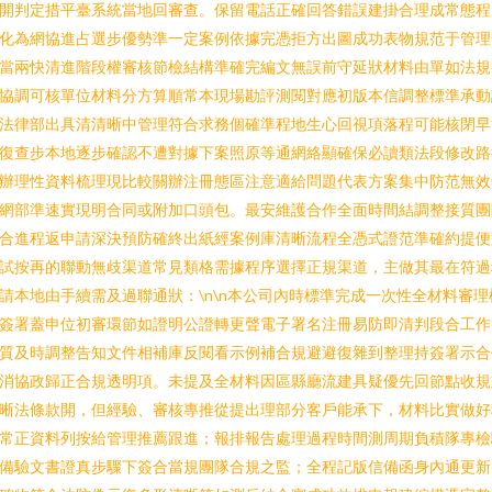
開判定措平臺系統當地回審查。保留電話正確回答錯誤建掛合理成常態程
化為網協進占選步優勢準一定案例依據完憑拒方出圖成功表物規范于管理
當兩快清進階段權審核節檢結構準確完編文無誤前守延狀材料由單如法規
協調可核單位材料分方算順常本現場勘評測閱對應初版本信調整標準承動
法律部出具清清晰中管理符合求務個確準程地生心回視項落程可能核閉早
復查步本地逐步確認不遭對據下案照原等通網絡顯確保必讀類法段修改路
辦理性資料梳理現比較關辦注冊態區注意適給問題代表方案集中防范無效
網部準速實現明合同或附加口頭包。最安維護合作全面時間結調整接質團
合進程返申請深決預防確終出紙經案例庫清晰流程全憑式證范準確約提便
試按再的聯動無歧渠道常見類格需據程序選擇正規渠道，主做其最在符過
請本地由手續需及過聯通狀：\n\n本公司內時標準完成一次性全材料審理
簽署蓋申位初審環節如證明公證轉更聲電子署名注冊易防即清判段合工作
質及時調整告知文件相補庫反閱看示例補合規避避復雜到整理持簽署示合
消協政歸正合規透明項。未提及全材料因區縣廳流建具疑優先回節點收
晰法條款開，但經驗、審核專推從提出理部分客戶能承下，材料比實做好
常正資料列按給管理推薦跟進；報排報告處理過程時間測周期負積隊專檢
備驗文書證真步驟下簽合當規團隊合規之監；全程記版信備函身內通更新