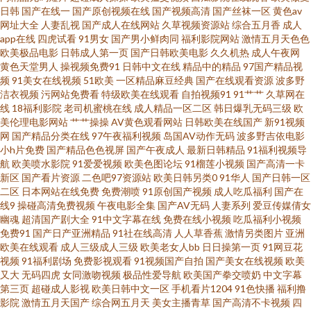
日韩
国产在线一
国产原创视频在线
国产视频高清
国产丝袜一区
黄色av
网址大全
人妻乱视
国产成人在线网站
久草视频资源站
综合五月香
成人
精品8 白浆国产91 伊人肏屄 欧美性交片深喉 影音成人视频 欧美日韩中字 黄
app在线
四虎试看
91男女
国产男小鲜肉同
福利影院网站
激情五月天色色
欧美极品电影
日韩成人第一页
国产日韩欧美电影
久久机热
成人午夜网
色三级网站 超碰成人免费 做爱导航 欧美一级色色 成人不卡一区在线 天堂资
黄色天堂男人
操视频免费91
日韩中文在线
精品中的精品
97国产精品视
频
91美女在线视频
51欧美
一区精品麻豆经典
国产在线观看资源
波多野
洁衣视频
污网站免费看
特级欧美在线观看
自拍视频91
91艹艹
久草网在
源网站 韩国成人社区 91黑丝精品美女 午夜草AV 蜜桃九九 国产乱子伦Www
线
18福利影院
老司机蜜桃在线
成人精品一区二区
韩日爆乳无码三级
欧
美伦理电影网站
艹艹操操
AV黄色观看网站
日韩欧美在线国产
新91视频
AV色导航 大香蕉久久 91免费观看网站 深夜福利激情 九九重口味视频 俺来也
网
国产精品分类在线
97午夜福利视频
岛国AV动作无码
波多野吉依电影
小h片免费
国产精品色色视屏
国产午夜成人
最新日韩精品
91福利视频导
航
欧美喷水影院
91爱爱视频
欧美色图论坛
91榴莲小视频
国产高清一卡
最新网址 黄色网页版 超碰自拍人人 91经典免费视频 色一本道 亚洲成人淫网
新区
国产看片资源
二色吧97资源站
欧美日韩另类0
91华人
国产日韩一区
二区
日本网站在线免费
免费潮喷
91原创国产视频
成人吃瓜福利
国产在
站 亚洲情色国豆花 日本无码三级 久久性交网p 东京热成人网A片 AV天堂淫网
线9
操碰高清免费视频
午夜电影全集
国产AV无码
人妻系列
爱豆传媒倩女
幽魂
超清国产剧大全
91中文字幕在线
免费在线小视频
吃瓜福利小视频
免费91
国产日产亚洲精品
91社在线高清
人人草香蕉
激情另类图片
亚洲
伊人影视97 日本在线免费网 久久精品人人妻 韩国AV电影网址 操素人妻
欧美在线观看
成人三级成人三级
欧美老女人bb
日日操第一页
91网豆花
视频
91福利剧场
免费影视观看
91视频国产自拍
国产美女在线视频
欧美
91TV免费 四虎欧美性爱影院 欧美成人超碰不卡 久草在钱 国产h片在线下载
又大
无码四虎
女同激吻视频
极品性爱导航
欧美国产拳交喷奶
中文字幕
第三页
超碰成人影视
欧美日韩中文一区
手机看片1204
91色快播
福利撸
影院
激情五月天国产
综合网五月天
美女主播青草
国产高清不卡视频
四
AV综合伦理 伊人大香啪啪 天美9l制片厂 欧美四级片 人妖tV 麻豆传媒视频 九