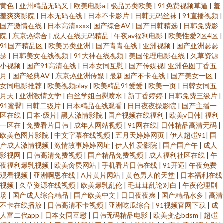
黄色
|
亚州精品无码又
|
欧美电影a
|
极品另类欧美
|
91免费视频草逼
|
羞
羞爽爽影院
|
日本无码在线
|
日本不卡影片
|
日韩无码丝袜
|
91直播视频
|
国产激情在线
|
日本高清xxxx
|
国产综合AV
|
国产日韩精选
|
日韩免费影
院
|
东京热综合
|
成人在线无码精品
|
午夜av福利电影
|
欧美性爱2区4区
|
91国产精品区
|
欧美另类亚洲
|
国产青青在线
|
亚洲视频
|
国产亚洲瑟瑟
瑟
|
日韩美女在线视频
|
91大神在线视频
|
美国伦理电影在线
|
久草资源
小视频
|
国产91高清在线
|
日本女同互慰
|
国产传媒视
|
亚洲色图丁香五
月
|
国产经典AV
|
东京热亚洲传媒
|
最新国产不卡在线
|
国产美女一区
|
女同电影推荐
|
欧美视频play
|
欧美精品91爱爱
|
欧美一页
|
日韓女同五
月天
|
亚洲激情文学
|
白丝学姐自慰喷水
|
新丁香婷婷
|
日韩免费三级片
|
91蜜臀
|
日韩二级片
|
日本精品在线观看
|
日日夜夜操影院
|
国产主播一
区在线
|
日本-级片
|
黑人激情影院
|
国产视频在线福利
|
欧美v日韩
|
福利
一区在
|
免费看片日韩
|
成年人网站视频
|
91网在线
|
日韩精品高清无码
|
欧美色图片影院
|
中文字幕在线视频
|
五月天婷婷网页
|
伊人超碰91
|
国
产成人激情视频
|
激情故事婷婷网址
|
伊人性爱影院
|
国产国产午
|
成人
影视网
|
日韩高清免费视频
|
国产精品免费视频
|
成人福利社区在线
|
午
夜福利爆乳视频
|
欧美肏屄网站
|
手机看片日韩在线
|
91开逼
|
午夜免费
观看视频
|
亚洲啊恩在线
|
A片黄片网站
|
黄色男人的天堂
|
日本福利在线
视频
|
久草资源在线视频
|
欧美爆乳乱伦
|
毛茸茸乱论对白
|
午夜伦理剧
场
|
国产成人综合精品
|
国产欧美中文
|
日日夜夜爽
|
国产精品水多
|
高清
不卡在线播放
|
日韩高清不卡视频
|
亚洲吃瓜综合
|
91视频官网下载
|
成
人富二代app
|
日本女同互慰
|
日韩无码精品电影
|
欧美变态bdsm
|
超碰