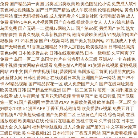
免费
国产精品第一页国
另类区另类欧美
欧美色图乱伦小说
免费成人软件
黄色网址视频播放
国产日产美产精品
成人午夜视频
伦理视频网站
黄色18
在线 91超碰导航中字 97色色资源 91诱惑视频 91性生活剧场 91成人视频 中
禁网站
亚洲无码视频在线
成人无码看片
91原创社区
伦理电影香港
成人
免费
蜜桃91色色
A片视频网
国产自在线
操欧美老女人
人人97综合精品
岛国免费
国产无码一二
蜜桃tv网站入口
国产第66页
另类国产在线
熟女
文三级AV在线 91超碰天堂 亚洲怡红院网站 性爱探花 四虎影院最新网址 午夜
自拍偷拍
青青久视频
久草新视频在线
激情深爱欧美激情
91视频官网国产
狠狠操-91
91我要操
国产ts视频网站
国产美女视频网站
91视频成人下载
熟女av影院 五月天性爱视频 天堂av资源站 日本中文字幕A片 日韩肏逼电影网
国产无码色色
91香蕉亚洲精品
91伊人加勒比
欧美狠狠插
日韩精品高清
黄色av网
日本波多野吉衣
日韩在线观看精品
日本一级电影
久草网页
97
免费艹
岛国一区二区
岛国动作片在
波多野吉衣三级
亚洲AV一卡
在线免
日韩激情福利 日韩卡一卡二 人人操操 欧美日韩人人 人人妻人人搞人人 国产
费小视频
搞黄网站在线观看
免费色情A片网扯
91资源在线视频
蜜桃视频
网站
91中文
国产在线视频
福利爱爱网址
岛国搬运工首页
伦理朋友的妈
113页 成人网欧美 岛国大片中文字幕 成人黄色电影院 东京热床豆 超碰人人
妈
丝袜女同
日韩性爱网址
在线观看日本黄
亚洲国产第一网站
国产99不
卡
66精品视频
国产精品探花一区
成人免费国产大片
国产在线网址观看
欧美激情日韩
国产精品无码亚洲
国产一区二区黄片
喷潮一区
福利姬足交
91 俺去也激情四射 av抖阴91 成人区人妻视频 丁香香蕉网 丰满少妇被后入 国
在线看
成人午夜网址
五月花无码视频
青青草国产
欧美日韩乱
国产屁屁
第一页
91国产视频网
性爱草逼91AV
免费欧美视频
欧美岛国一区二区
少
产传媒A片 国产三线电影大全 国产搡女人高潮 国产aa麻豆 福利短片 国产操性
妇喷水18禁
51漫画APP
丁香五月花激情网
欧美爱爱tv视频
免费五月丁
香视频
97香蕉超级碰碰
国产免费看二区
三级黄色片网站
综合网黄
在线
播放观看
欧美电影在线
伦理片在哪里看
蜜桃午夜网
久草资源在
日本三
国产ass 韩日一级片网络 精品人妻一区 精品豆花福利 九一美女 精品久久99
级大全
久久福利
福利所导航视频
成人片免费
国产第9页
中文字幕bt原声
三级日韩欧美
午夜视频123
日本推理片
丁香五月网站
国产免费看视频
极
九一韩剧网 精品在线亚洲天堂 精品久久综合日 激情激情综合 蜜臀TV69 欧美