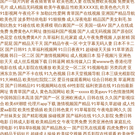
国产一级片内射
夜夜骑青青草
欧美色图人妻
在线免费欧美视频
免费黄色
毛片
成人精品无码视频
欧美午夜极品
性欧美ⅩⅩⅩⅩ乱
欧美色色六月天
网站 99日爱网址 天天操无码 麻豆国产一二三区 成人av福利院 91黄色爆菊 日
91影视网
午夜伦不卡
加勒比性爱网
青草国产在线视频
亚洲国产精品导航
欧美色淫
波多野结依电影
91狠狠撸
成人深夜电影
精品国产美女剃毛
加
勒比熟女
91碰在线
欧美裸模
萌白酱国产一区
美国一级AV
国产人在线成
本高清不卡网站 黄色免费高清网站 波多野衣A片 1024毛片大全 人妖麻豆视
免费
免费黄色A片网址
微拍福利国产视频
国产人成无码视频
国产原创区
色花堂
在线免费黄A片
久草福利
乱伦家庭
成人午夜免费视频
人妖射精
国
频 国产天天操天天爽 99人人操 网站96熟女 美女诱惑福利电影 东方黄色A片
产屁屁
国产精品天干天
国产精品午夜一区
中文字幕无码人妻
日本不卡二
区
国产日韩91
久草福利视频网
91日日夜夜91
超碰碰天天操
91草草酒店
视频
韩日一区二区
国产激情视频网站
成人视频日本
茄子视频污
亚洲色
91视频观看入口 日韩性爱AⅤ 日韩成人综合AⅤ 黄色视频大全网站 成人色影
欲天天
成人丝瓜视频下载
日韩逼网
精东传媒入口
黄wwww色
香港伦理
电影在线
成人影院在线播放
欧美足交一区二区
91视频电影
另类四虎
亚
WWWW 91N污 天天肏屄一网 麻豆狼人伊人 豆花视频在线观看 97色色资源
洲东京热
国产不卡在线
91九色视频
日本天堂视频导航
日本三级光棍影院
91大神精品
欧美怡红院院二区
爱豆传媒观看网站
综合日韩欧美
草逼网首
页
国产日韩精品91
91视频网站在线
69性影院
福利资源在线
91自拍最新
网 午夜av伦理 欧美色图91看片 韩国黄色片三级 白丝jk高潮喷水 91Va久久 日
网址
青青草国产成人
黄色岛国网站
欧美一xxxxx
欧美gayv
91色情激情网
中国韩国日本高清
国产国产一区
亚洲欧洲成人
日韩在线
久久国产影视综
本成人A网 久草国产中文 超碰97福利合集 91国产高清视频 三级片中日韩 偷
合
欧美69潮喷
伦理片app下载
激情视频国产精品
91草莓久草超碰
成人性
爱aa影院
欧美性爱插插
欧美日韩色黄片
91草莓影院
午夜电影网久久
国
产丝袜美女
国产精彩视频
操碰视屏
国产福利在线
91久久影院
免费日韩
拍青青草3极品 美女免费抠逼 东方av黄色免费 91狼友基地 五月天婷婷色 人人
电影
日韩成人影视
欧美精品性交
午夜宅男免费
另类亚洲色情
家庭乱伦
理电影
91草B草B视频
国产精品熟女一
国产巨乳在线观看
四虎免费91
国
操碰 精品小电影 超碰碰碰96 影音先锋亚洲自拍 在线免费91 日韩AV官网 九九
内精品无码短片
超碰成人操操
欧美猛交视频
西瓜影院在线观看
欧美做受