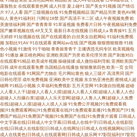
露脸熟女
在线观看黄色网
成人抖音
爰上碰91
国产美女91视频
国产情侣
片
97人人看
国产三级视频在线
91免费视频精品
国产精品另类
黄色AV网
站人
黄色91福利社
污网址18禁
国产高清不卡二区
成人午夜视频免费
欧
美激情福利网
国产青青青草
91草逼视频
免费看片日韩
午夜视频福利免费
国产嫩草视频在线
69叉叉叉
最新日本在线视频
日韩成人a
青青操91
五月
天婷婷
91短视频在线
国产在线观看的
白丝美女自慰网站
91福利免费视
频
加勒比91AV
91在线观看
黄网站av在线
国产视频
狠狠擼狠狠擼
91桃
色小视频
91激情
91干啪啪
青青操青青干
主播诱惑无码专区
欧美视频电
影
91播放
麻豆桃色网站
亚洲欧美国产另类
欧美伦理另类
国产刺激对白
在线观看91精品
欧美成年视频
操碰操揉
成人微拍福利导航
亚洲欧美国产
日韩
成年在线观看免费
岛国精品在线播放
狠狠撸第四色
欧美一页
女同
电影在线观看
91网国产尤物在
毛片网站黄色
狼人三级片
高清男同
国产
日韩伦理淫
成年免费视频
亚洲欧美中文视频
东京热亚洲色图
蜜桃成人超
碰网
91精品小视频
久草福利免费视影
五月天堂网
91刺激自拍视频
超碰
人人看人人干|超碰人人看人人摸|超碰人人看人人模|超碰人人看人人色|
超碰人人扣爆白浆|超碰人人乐天堂网|超碰人人鲁人人爽|超碰人人免费
在线|超碰人人摸|超碰人人摸人人操
91免费公开视频|91免费观看视
频|91免费观看网站|91免费观看在线|91免费观看直播|91免费国产|91免
费国产精品|91免费国产视频|91免费国产在线|91免费黄片观看
日韩成人
中文字幕在线|日韩成人中文字幕|日韩成人在线中字|日韩成人在线影院
在线|日韩成人在线影院|日韩成人在线网址|日韩成人在线视频网站|日韩
成人在线黄色|日韩成人在线观看网|日韩成人娱乐网
97影院福利|97影院