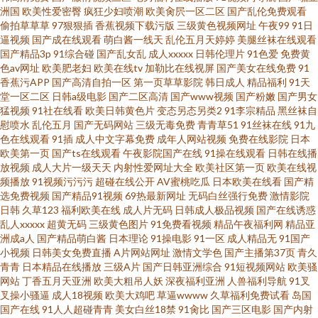
洲国
欧美性爱密臀
疯狂少妇喷潮
欧美肏屄一区二区
国产乱伦免费观看
偷拍草草草
97狠狠插
香蕉视频下载污版
三级黄色视频网址
午夜99
91日
逼视频
国产成在线观看
萌白酱一线天
乱伦五月天婷婷
美腿丝袜在线观看
国产精品3p
91综合碰
国产乱女乱
成人xxxxx
日韩伦理片
91色爱
免费黄
色av网址
欧美肥老妇
欧美在线tv
加勒比在线视屏
国产美女在线免费
91
香蕉污APP
国产高清自拍一区
第一页草草影院
韩日成人
精品福利
91天
堂一区二区
日韩a级电影
国产二区高清
国产www视频
国产粉嫩
国产男女
猛视频
91社在线看
欧美日韩黄色片
变态另态另类2
91李宗精品
黑丝袜自
慰喷水
乱伦五月
国产无码网站
三级无毒免费
青青草51
91丝袜在线
91九
色在线观看
91插
成人中文字幕免费
成年人网站视频
免费在线影院
日本
欧美第一页
国产ts在线观看
午夜影院国产在线
91操在线观看
日韩在线播
放视频
成人大片一级天天
内射性爱网址大全
欧美社区第一页
欧美在线视
频播放
91视频污污污
超碰在线公开
AV蜜桃吃瓜
日本欧美在线看
国产精
选免费视频
国产精品91视频
69热最新网址
无码白丝强行免费
激情影院
日韩
久草123
福利欧美在线
成人片无码
日韩成人极品视频
国产在线诱惑
乱人xxxxx
超黄无码
三级黄色图片
91免费看视频
精品午夜福利网
精品亚
洲成a人
国产精品萌白酱
日本理论
91操电影
91一区
成人精品无
91国产
小视频
日韩美女免费直播
A片网站网址
激情文学色
国产主播第37页
青久
青青
日本精品在线播放
三级A片
国产日韩亚洲综合
91短视频网站
欧美骚
网站
丁香五月天亚洲
欧美大粗吊人妖
深夜福利亚洲
人兽福利导航
91叉
叉操小骚逼
成人18视频
欧美大鸡吧
草逼wwww
久草福利免费试看
岛国
国产在线
91人人超碰青青
美女白丝18禁
91肏比
国产三区电影
国产内射